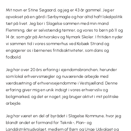
Mit navn er Stine Søgaard, og jeg er 43 år gammel. Jeg er
opvokset på en gård i Sørbymagle og har altid haft lokalpolitik
tæt på livet. Jeg bor i Slagelse sammen med min mand
Flemming, der er selvstændig tømrer, og vores to børn på 11 og
14 år, som går på Antvorskov og Nymark Skoler. I fritiden nyder
vi sammen tid i vores sommerhus ved Kobæk Strand og
engagerer os i børnenes fritidsaktiviteter, som dans og
fodbold.
Jeg har over 20 års erfaring i ejendomsbranchen, herunder
som lokal erhvervsmægler og nuværende arbejde med
værdisætning af erhvervsejendomme i Vestsjælland. Denne
erfaring giver mig en unik indsigt i vores erhvervsliv og
boligmarked, og det er noget, jeg bruger aktivt i mit politiske
arbejde.
Jeg har været en del af byrådet i Slagelse Kommune, hvor jeg
blandt andet er formand for Teknik-, Plan- og
Landdistriktsudvalget, medlem af Børn og Unge Udvalget og