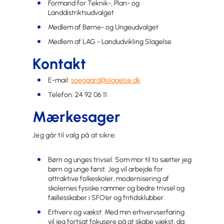
Formand for Teknik-, Plan- og
Landdistriktsudvalget
Medlem af Børne- og Ungeudvalget
Medlem af LAG - Landudvikling Slagelse
Kontakt
E-mail:
soegaard@slagelse.dk
Telefon: 24 92 06 11
Mærkesager
Jeg går til valg på at sikre:
Børn og unges trivsel: Som mor til to sætter jeg
børn og unge først. Jeg vil arbejde for
attraktive folkeskoler, modernisering af
skolernes fysiske rammer og bedre trivsel og
fællesskaber i SFO’er og fritidsklubber.
Erhverv og vækst: Med min erhvervserfaring
vil jeg fortsat fokusere på at skabe vækst, da